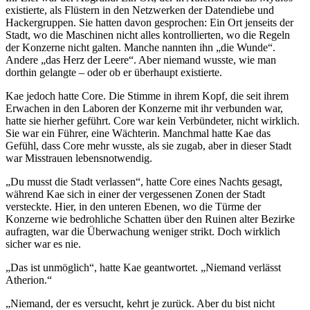
existierte, als Flüstern in den Netzwerken der Datendiebe und
Hackergruppen. Sie hatten davon gesprochen: Ein Ort jenseits der
Stadt, wo die Maschinen nicht alles kontrollierten, wo die Regeln
der Konzerne nicht galten. Manche nannten ihn „die Wunde“.
Andere „das Herz der Leere“. Aber niemand wusste, wie man
dorthin gelangte – oder ob er überhaupt existierte.
Kae jedoch hatte Core. Die Stimme in ihrem Kopf, die seit ihrem
Erwachen in den Laboren der Konzerne mit ihr verbunden war,
hatte sie hierher geführt. Core war kein Verbündeter, nicht wirklich.
Sie war ein Führer, eine Wächterin. Manchmal hatte Kae das
Gefühl, dass Core mehr wusste, als sie zugab, aber in dieser Stadt
war Misstrauen lebensnotwendig.
„Du musst die Stadt verlassen“, hatte Core eines Nachts gesagt,
während Kae sich in einer der vergessenen Zonen der Stadt
versteckte. Hier, in den unteren Ebenen, wo die Türme der
Konzerne wie bedrohliche Schatten über den Ruinen alter Bezirke
aufragten, war die Überwachung weniger strikt. Doch wirklich
sicher war es nie.
„Das ist unmöglich“, hatte Kae geantwortet. „Niemand verlässt
Atherion.“
„Niemand, der es versucht, kehrt je zurück. Aber du bist nicht