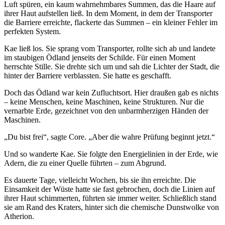
Luft spüren, ein kaum wahrnehmbares Summen, das die Haare auf
ihrer Haut aufstellen ließ. In dem Moment, in dem der Transporter
die Barriere erreichte, flackerte das Summen – ein kleiner Fehler im
perfekten System.
Kae ließ los. Sie sprang vom Transporter, rollte sich ab und landete
im staubigen Ödland jenseits der Schilde. Für einen Moment
herrschte Stille. Sie drehte sich um und sah die Lichter der Stadt, die
hinter der Barriere verblassten. Sie hatte es geschafft.
Doch das Ödland war kein Zufluchtsort. Hier draußen gab es nichts
– keine Menschen, keine Maschinen, keine Strukturen. Nur die
vernarbte Erde, gezeichnet von den unbarmherzigen Händen der
Maschinen.
„Du bist frei“, sagte Core. „Aber die wahre Prüfung beginnt jetzt.“
Und so wanderte Kae. Sie folgte den Energielinien in der Erde, wie
Adern, die zu einer Quelle führten – zum Abgrund.
Es dauerte Tage, vielleicht Wochen, bis sie ihn erreichte. Die
Einsamkeit der Wüste hatte sie fast gebrochen, doch die Linien auf
ihrer Haut schimmerten, führten sie immer weiter. Schließlich stand
sie am Rand des Kraters, hinter sich die chemische Dunstwolke von
Atherion.