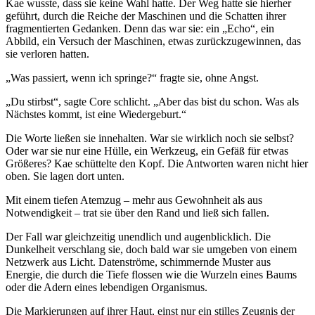
Kae wusste, dass sie keine Wahl hatte. Der Weg hatte sie hierher
geführt, durch die Reiche der Maschinen und die Schatten ihrer
fragmentierten Gedanken. Denn das war sie: ein „Echo“, ein
Abbild, ein Versuch der Maschinen, etwas zurückzugewinnen, das
sie verloren hatten.
„Was passiert, wenn ich springe?“ fragte sie, ohne Angst.
„Du stirbst“, sagte Core schlicht. „Aber das bist du schon. Was als
Nächstes kommt, ist eine Wiedergeburt.“
Die Worte ließen sie innehalten. War sie wirklich noch sie selbst?
Oder war sie nur eine Hülle, ein Werkzeug, ein Gefäß für etwas
Größeres? Kae schüttelte den Kopf. Die Antworten waren nicht hier
oben. Sie lagen dort unten.
Mit einem tiefen Atemzug – mehr aus Gewohnheit als aus
Notwendigkeit – trat sie über den Rand und ließ sich fallen.
Der Fall war gleichzeitig unendlich und augenblicklich. Die
Dunkelheit verschlang sie, doch bald war sie umgeben von einem
Netzwerk aus Licht. Datenströme, schimmernde Muster aus
Energie, die durch die Tiefe flossen wie die Wurzeln eines Baums
oder die Adern eines lebendigen Organismus.
Die Markierungen auf ihrer Haut, einst nur ein stilles Zeugnis der